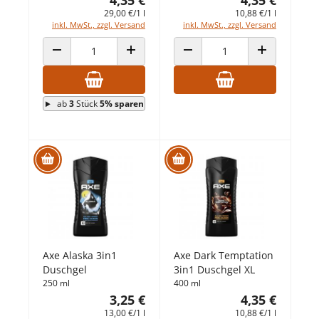
4,35 €
4,35 €
29,00 €/1 l
10,88 €/1 l
inkl. MwSt., zzgl. Versand
inkl. MwSt., zzgl. Versand
ANZAHL VERRINGERN
ANZAHL ERHÖHEN
ANZAHL VERRINGERN
ANZAHL ERHÖ
ab
3
Stück
5% sparen
Axe Alaska 3in1
Axe Dark Temptation
Duschgel
3in1 Duschgel XL
250 ml
400 ml
3,25 €
4,35 €
13,00 €/1 l
10,88 €/1 l