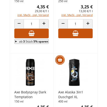
150 ml
250 ml
4,35 €
3,25 €
29,00 €/1 l
13,00 €/1 l
inkl. MwSt., zzgl. Versand
inkl. MwSt., zzgl. Versand
ANZAHL VERRINGERN
ANZAHL ERHÖHEN
ANZAHL VERRINGERN
ANZAHL ERHÖ
ab
3
Stück
5% sparen
Axe Bodyspray Dark
Axe Alaska 3in1
Temptation
Duschgel XL
150 ml
400 ml