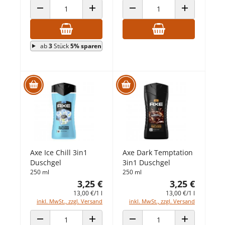
ANZAHL VERRINGERN
ANZAHL ERHÖHEN
ANZAHL VERRINGERN
ANZAHL ERHÖ
ab
3
Stück
5% sparen
Axe Ice Chill 3in1
Axe Dark Temptation
Duschgel
3in1 Duschgel
250 ml
250 ml
3,25 €
3,25 €
13,00 €/1 l
13,00 €/1 l
inkl. MwSt., zzgl. Versand
inkl. MwSt., zzgl. Versand