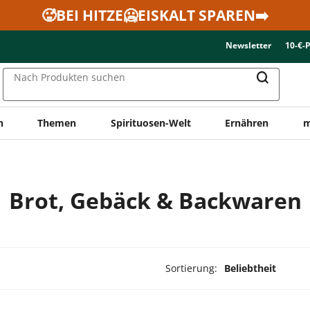
🥵BEI HITZE🥶EISKALT SPAREN➡️
Newsletter
10-€-
Nach Produkten suchen
n
Themen
Spirituosen-Welt
Ernähren
m
Brot, Gebäck & Backwaren
Sortierung:
Beliebtheit
ukte ausgewählt