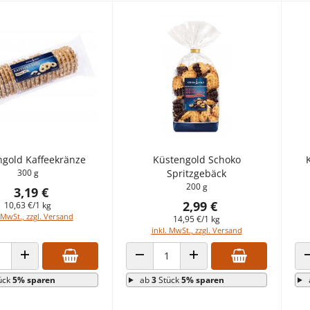
ngold Kaffeekränze
Küstengold Schoko
300 g
Spritzgebäck
200 g
3,19 €
2,99 €
10,63 €/1 kg
 MwSt., zzgl. Versand
14,95 €/1 kg
inkl. MwSt., zzgl. Versand
 VERRINGERN
ANZAHL ERHÖHEN
ANZAHL VERRINGERN
ANZAHL ERHÖHEN
ück
5% sparen
ab
3
Stück
5% sparen