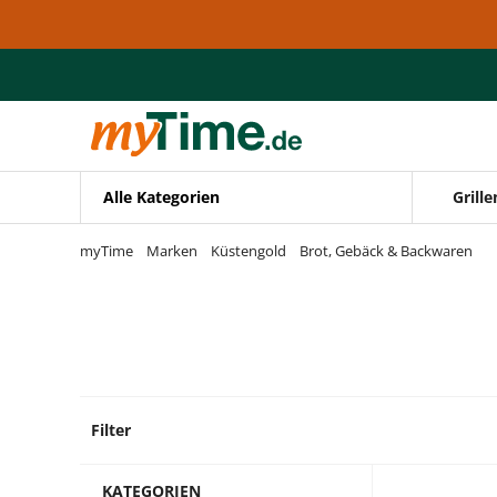
Zum Hauptinhalt springen
Zur Navigation springen
Zur Suche springen
Alle Kategorien
Grille
myTime
Marken
Küstengold
Brot, Gebäck & Backwaren
Filter
7 Prod
KATEGORIEN