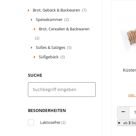
Brot, Gebäck & Backwaren
(7)
Speisekammer
(2)
Brot, Cerealien & Backwaren
(2)
Süßes & Salziges
(5)
Süßgebäck
(5)
Küste
SUCHE
inkl.
BESONDERHEITEN
ANZAHL
Laktosefrei
(2)
ab
3
St