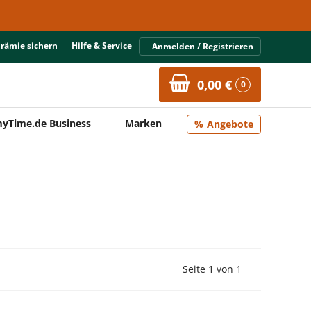
Prämie sichern
Hilfe & Service
Anmelden / Registrieren
0,00 €
0
yTime.de Business
Marken
Angebote
Vorherige Seite
Nächste Seit
Seite 1 von 1