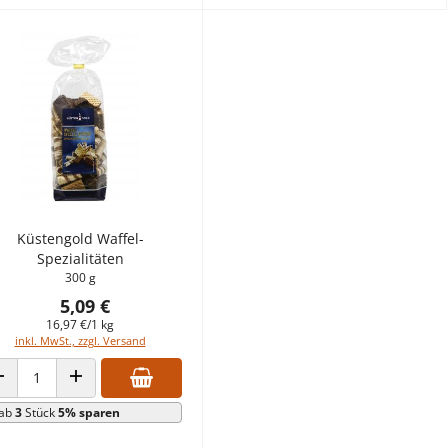
Küstengold Waffel-
Spezialitäten
300 g
5,09 €
16,97 €/1 kg
inkl. MwSt., zzgl. Versand
ANZAHL VERRINGERN
ANZAHL ERHÖHEN
ab
3
Stück
5% sparen