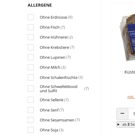
ALLERGENE
Ohne Erdnüsse
(6)
Ohne Fisch
(7)
Ohne Hühnerei
(2)
Ohne Krebstiere
(7)
Ohne Lupinen
(7)
Ohne Milch
(3)
Küst
Ohne Schalenfrüchte
(3)
Ohne Schwefeldioxid
(7)
und Sulfit
inkl.
Ohne Sellerie
(7)
Ohne Senf
(7)
ANZAHL
Ohne Sesamsamen
(7)
ab
3
St
Ohne Soja
(3)