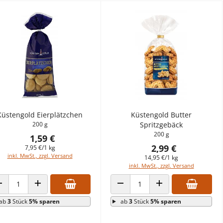
Küstengold Eierplätzchen
Küstengold Butter
200 g
Spritzgebäck
200 g
1,59 €
2,99 €
7,95 €/1 kg
inkl. MwSt., zzgl. Versand
14,95 €/1 kg
inkl. MwSt., zzgl. Versand
ANZAHL VERRINGERN
ANZAHL ERHÖHEN
ANZAHL VERRINGERN
ANZAHL ERHÖHEN
ab
3
Stück
5% sparen
ab
3
Stück
5% sparen