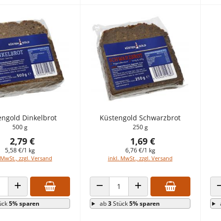
engold Dinkelbrot
Küstengold Schwarzbrot
500 g
250 g
2,79 €
1,69 €
5,58 €/1 kg
6,76 €/1 kg
 MwSt., zzgl. Versand
inkl. MwSt., zzgl. Versand
 VERRINGERN
ANZAHL ERHÖHEN
ANZAHL VERRINGERN
ANZAHL ERHÖHEN
ück
5% sparen
ab
3
Stück
5% sparen