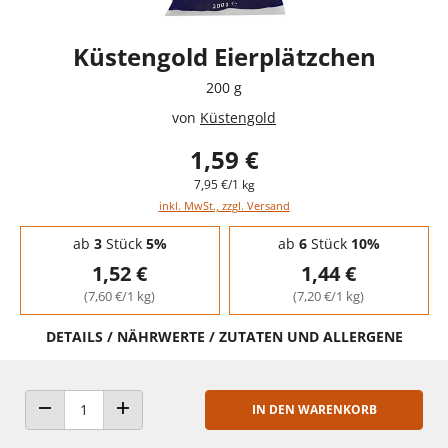
Küstengold Eierplätzchen
200 g
von
Küstengold
1,59 €
7,95 €/1 kg
inkl. MwSt., zzgl. Versand
Staffelpreise - Mengenrabatt
ab
3
Stück
5%
ab
6
Stück
10%
1,52 €
1,44 €
(7,60 €/1 kg)
(7,20 €/1 kg)
DETAILS / NÄHRWERTE / ZUTATEN UND ALLERGENE
IN DEN WARENKORB
ANZAHL VERRINGERN
ANZAHL ERHÖHEN