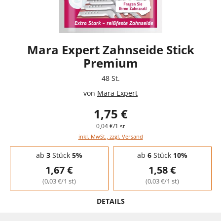
Mara Expert Zahnseide Stick
Premium
48 St.
von
Mara Expert
1,75 €
0,04 €/1 st
inkl. MwSt., zzgl. Versand
Staffelpreise - Mengenrabatt
ab
3
Stück
5%
ab
6
Stück
10%
1,67 €
1,58 €
(0,03 €/1 st)
(0,03 €/1 st)
DETAILS