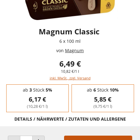
Magnum Classic
6 x 100 ml
von
Magnum
6,49 €
10,82 €/1 l
inkl. MwSt., zzgl. Versand
Staffelpreise - Mengenrabatt
ab
3
Stück
5%
ab
6
Stück
10%
6,17 €
5,85 €
(10,28 €/1 l)
(9,75 €/1 l)
DETAILS / NÄHRWERTE / ZUTATEN UND ALLERGENE