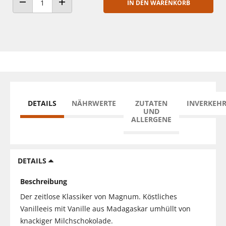
IN DEN WARENKORB
ANZAHL VERRINGERN
ANZAHL ERHÖHEN
DETAILS
NÄHRWERTE
ZUTATEN
INVERKEH
UND
ALLERGENE
DETAILS
Beschreibung
Der zeitlose Klassiker von Magnum. Köstliches
Vanilleeis mit Vanille aus Madagaskar umhüllt von
knackiger Milchschokolade.