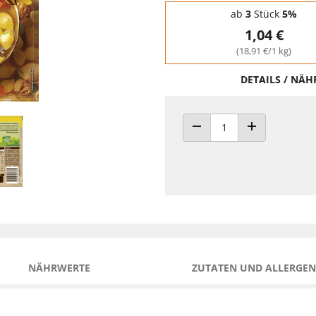
Staffelpreise - Mengenrabatt
ab
3
Stück
5%
1,04 €
(18,91 €/1 kg)
DETAILS / NÄ
ANZAHL VERRINGERN
ANZAHL ERHÖH
NÄHRWERTE
ZUTATEN UND ALLERGEN