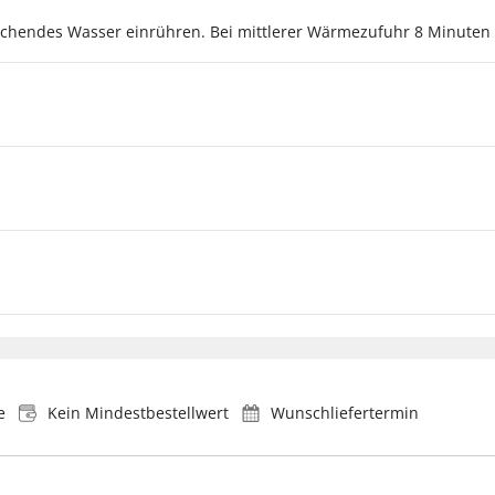
r kochendes Wasser einrühren. Bei mittlerer Wärmezufuhr 8 Minute
e
Kein Mindestbestellwert
Wunschliefertermin