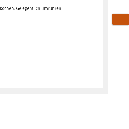
n kochen. Gelegentlich umrühren.
WARE