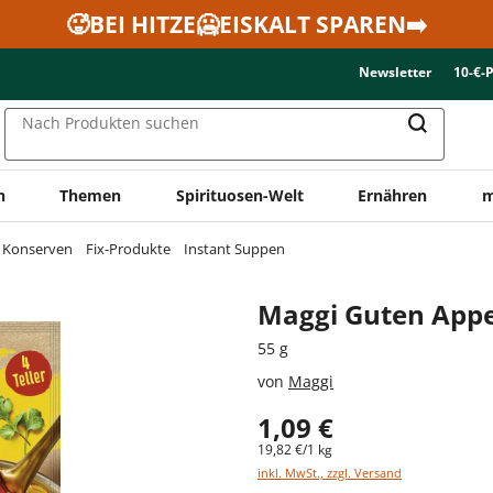
🥵BEI HITZE🥶EISKALT SPAREN➡️
Newsletter
10-€-
Nach Produkten suchen
n
Themen
Spirituosen-Welt
Ernähren
m
& Konserven
Fix-Produkte
Instant Suppen
Maggi Guten Appe
55 g
von
Maggi
1,09 €
19,82 €/1 kg
inkl. MwSt., zzgl. Versand