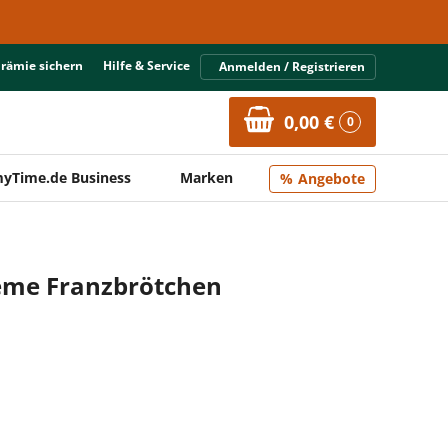
Prämie sichern
Hilfe & Service
Anmelden / Registrieren
0,00 €
0
yTime.de Business
Marken
Angebote
reme Franzbrötchen