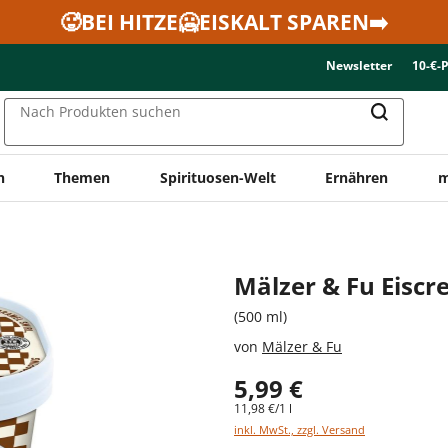
🥵BEI HITZE🥶EISKALT SPAREN➡️
Newsletter
10-€-
Nach Produkten suchen
n
Themen
Spirituosen-Welt
Ernähren
m
Mälzer & Fu Eisc
(500 ml)
von
Mälzer & Fu
5,99 €
11,98 €/1 l
inkl. MwSt., zzgl. Versand