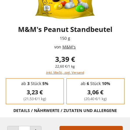
M&M's Peanut Standbeutel
150 g
von
M&M's
3,39 €
22,60 €/1 kg
inkl. MwSt., zzgl. Versand
Staffelpreise - Mengenrabatt
ab
3
Stück
5%
ab
6
Stück
10%
3,23 €
3,06 €
(21,53 €/1 kg)
(20,40 €/1 kg)
DETAILS / NÄHRWERTE / ZUTATEN UND ALLERGENE