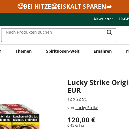
🥵BEI HITZE🥶EISKALT SPAREN➡️
Newsletter
10-€-
Nach Produkten suchen
n
Themen
Spirituosen-Welt
Ernähren
m
Lucky Strike Origi
EUR
12 x 22 St.
von
Lucky Strike
120,00 €
0,45 €/1 st