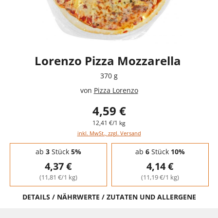
Lorenzo Pizza Mozzarella
370 g
von
Pizza Lorenzo
4,59 €
12,41 €/1 kg
inkl. MwSt., zzgl. Versand
Staffelpreise - Mengenrabatt
ab
3
Stück
5%
ab
6
Stück
10%
4,37 €
4,14 €
(11,81 €/1 kg)
(11,19 €/1 kg)
DETAILS / NÄHRWERTE / ZUTATEN UND ALLERGENE