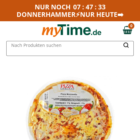
Zum Hauptinhalt springen
NUR NOCH
07 : 47 : 33
DONNERHAMMER⚡NUR HEUTE➡️
Zur Navigation springen
Zur Suche springen
0
0,00 €
MAIN MENU
Nach Produkten suchen