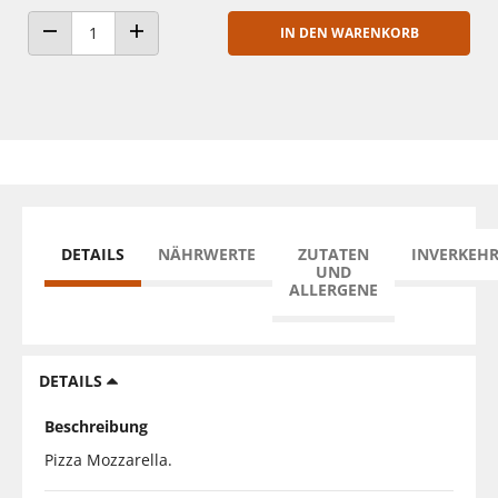
IN DEN WARENKORB
ANZAHL VERRINGERN
ANZAHL ERHÖHEN
DETAILS
NÄHRWERTE
ZUTATEN
INVERKEH
UND
ALLERGENE
DETAILS
Beschreibung
Pizza Mozzarella.