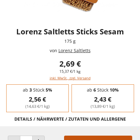
Lorenz Saltletts Sticks Sesam
175 g
von
Lorenz Saltletts
2,69 €
15,37 €/1 kg
inkl. MwSt., zzgl. Versand
Staffelpreise - Mengenrabatt
ab
3
Stück
5%
ab
6
Stück
10%
2,56 €
2,43 €
(14,63 €/1 kg)
(13,89 €/1 kg)
DETAILS / NÄHRWERTE / ZUTATEN UND ALLERGENE