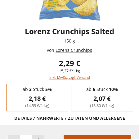
Lorenz Crunchips Salted
150 g
von
Lorenz Crunchips
2,29 €
15,27 €/1 kg
inkl. MwSt., zzgl. Versand
Staffelpreise - Mengenrabatt
ab
3
Stück
5%
ab
6
Stück
10%
2,18 €
2,07 €
(14,53 €/1 kg)
(13,80 €/1 kg)
DETAILS / NÄHRWERTE / ZUTATEN UND ALLERGENE