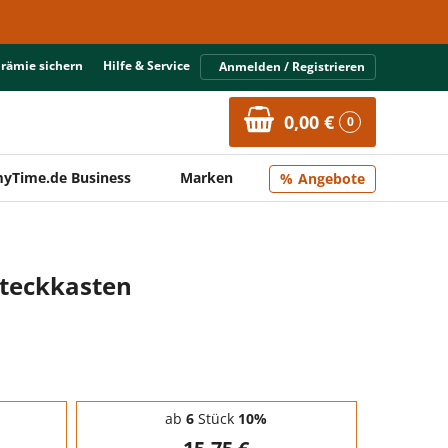
Prämie sichern
Hilfe & Service
Anmelden / Registrieren
0,00 €
0
yTime.de Business
Marken
Angebote
steckkasten
ab
6
Stück
10%