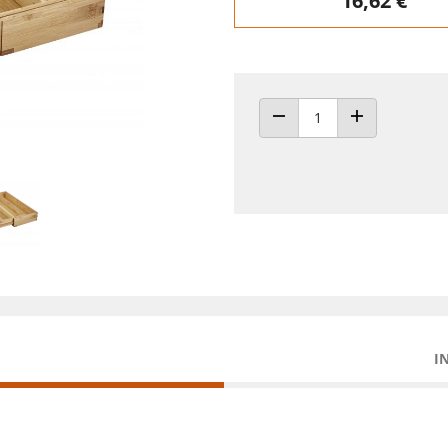
16,62 €
ANZAHL VERRINGERN
ANZAHL ERHÖH
I