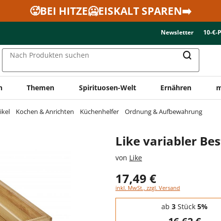
🥵BEI HITZE🥶EISKALT SPAREN➡️
Newsletter
10-€-
Nach Produkten suchen
n
Themen
Spirituosen-Welt
Ernähren
m
ikel
Kochen & Anrichten
Küchenhelfer
Ordnung & Aufbewahrung
Like variabler Be
von
Like
17,49 €
inkl. MwSt., zzgl. Versand
Staffelpreise - Mengenrabatt
ab
3
Stück
5%