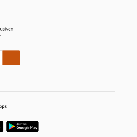
lusiven
-
pps