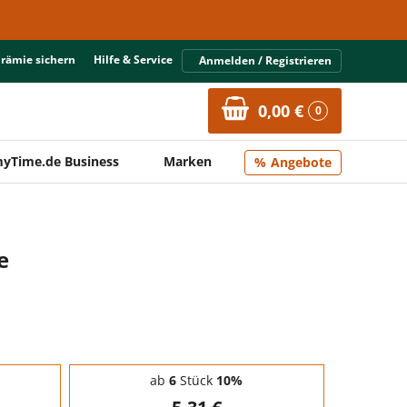
Prämie sichern
Hilfe & Service
Anmelden / Registrieren
0,00 €
0
yTime.de Business
Marken
Angebote
e
ab
6
Stück
10%