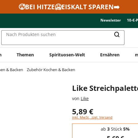
🥵BEI HITZE🥶EISKALT SPAREN➡️
Newsletter
10-€-
Nach Produkten suchen
n
Themen
Spirituosen-Welt
Ernähren
m
en & Backen
Zubehör Kochen & Backen
Like Streichpalett
von
Like
5,89 €
inkl. MwSt., zzgl. Versand
Staffelpreise - Mengenrabatt
ab
3
Stück
5%