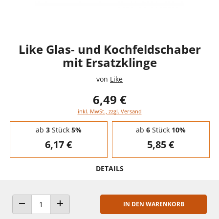
Like Glas- und Kochfeldschaber
mit Ersatzklinge
von
Like
6,49 €
inkl. MwSt., zzgl. Versand
Staffelpreise - Mengenrabatt
ab
3
Stück
5%
ab
6
Stück
10%
6,17 €
5,85 €
DETAILS
IN DEN WARENKORB
ANZAHL VERRINGERN
ANZAHL ERHÖHEN