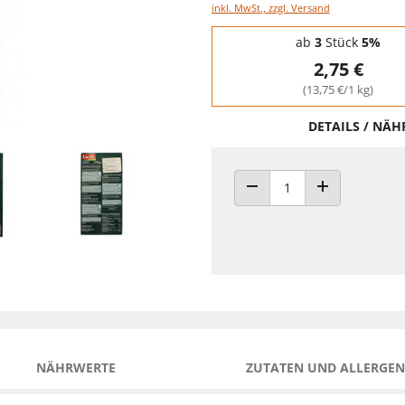
inkl. MwSt., zzgl. Versand
Staffelpreise - Mengenrabatt
ab
3
Stück
5%
2,75 €
(13,75 €/1 kg)
DETAILS / NÄ
ANZAHL VERRINGERN
ANZAHL ERHÖH
NÄHRWERTE
ZUTATEN UND ALLERGEN