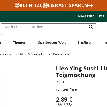
🥵BEI HITZE🥶EISKALT SPAREN➡️
Newsletter
10-€-
Nach Produkten suchen
n
Themen
Spirituosen-Welt
Ernähren
m
 & Backwaren
Mehl & Saucenbinder
Paniermehl
Lien Ying Sushi-
Teigmischung
200 g
von
Lien Ying
2,89 €
14,45 €/1 kg