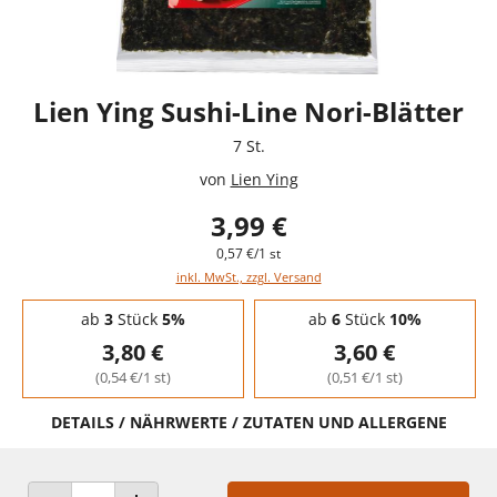
Lien Ying Sushi-Line Nori-Blätter
7 St.
von
Lien Ying
3,99 €
0,57 €/1 st
inkl. MwSt., zzgl. Versand
Staffelpreise - Mengenrabatt
ab
3
Stück
5%
ab
6
Stück
10%
3,80 €
3,60 €
(0,54 €/1 st)
(0,51 €/1 st)
DETAILS / NÄHRWERTE / ZUTATEN UND ALLERGENE