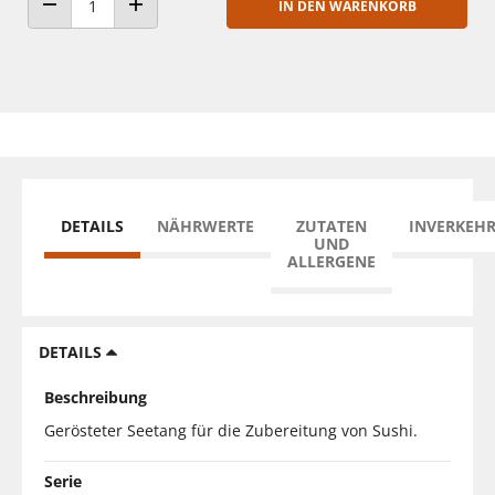
IN DEN WARENKORB
ANZAHL VERRINGERN
ANZAHL ERHÖHEN
DETAILS
NÄHRWERTE
ZUTATEN
INVERKEH
UND
ALLERGENE
DETAILS
Beschreibung
Gerösteter Seetang für die Zubereitung von Sushi.
Serie