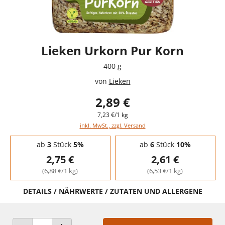
Lieken Urkorn Pur Korn
400 g
von
Lieken
2,89 €
7,23 €/1 kg
inkl. MwSt., zzgl. Versand
Staffelpreise - Mengenrabatt
ab
3
Stück
5%
ab
6
Stück
10%
2,75 €
2,61 €
(6,88 €/1 kg)
(6,53 €/1 kg)
DETAILS / NÄHRWERTE / ZUTATEN UND ALLERGENE