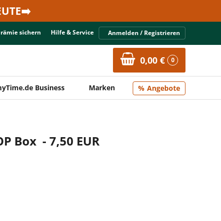
UTE➡️
Prämie sichern
Hilfe & Service
Anmelden / Registrieren
0,00 €
0
yTime.de Business
Marken
Angebote
OP Box - 7,50 EUR