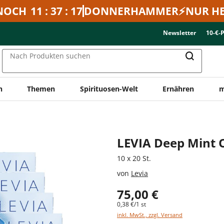
NOCH
11 : 37 : 17
DONNERHAMMER⚡NUR HE
Newsletter
10-€-
Nach Produkten suchen
n
Themen
Spirituosen-Welt
Ernähren
m
n
LEVIA Deep Mint 
10 x 20 St.
von
Levia
75,00 €
0,38 €/1 st
inkl. MwSt., zzgl. Versand