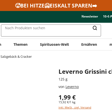
🥵BEI HITZE🥶EISKALT SPAREN➡️
Newsletter
10-€-
Nach Produkten suchen
n
Themen
Spirituosen-Welt
Ernähren
m
Salzgebäck & Cracker
Leverno Grissini c
125 g
von
Leverno
1,99 €
15,92 €/1 kg
inkl. MwSt., zzgl. Versand