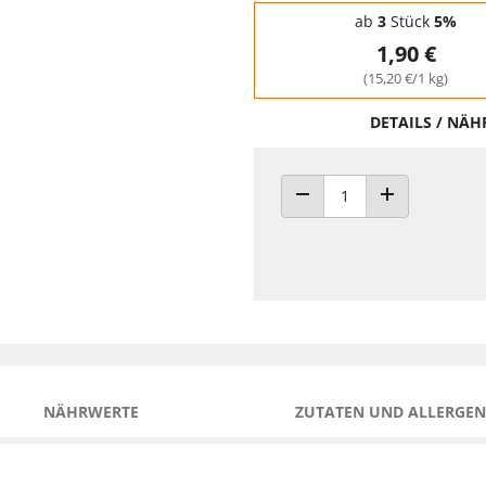
Staffelpreise - Mengenrabatt
ab
3
Stück
5%
1,90 €
(15,20 €/1 kg)
DETAILS / NÄ
ANZAHL VERRINGERN
ANZAHL ERHÖH
NÄHRWERTE
ZUTATEN UND ALLERGEN