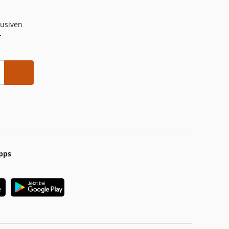
lusiven
-
pps