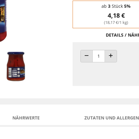
Staffelpreise - Mengenrabatt
ab
3
Stück
5%
4,18 €
(18,17 €/1 kg)
DETAILS / NÄ
ANZAHL VERRINGERN
ANZAHL ERHÖH
NÄHRWERTE
ZUTATEN UND ALLERGEN