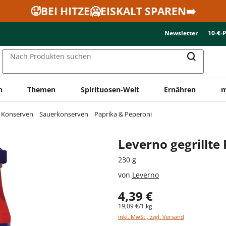
🥵BEI HITZE🥶EISKALT SPAREN➡️
Newsletter
10-€-
Nach Produkten suchen
n
Themen
Spirituosen-Welt
Ernähren
m
& Konserven
Sauerkonserven
Paprika & Peperoni
Leverno gegrillte
230 g
von
Leverno
4,39 €
19,09 €/1 kg
inkl. MwSt., zzgl. Versand