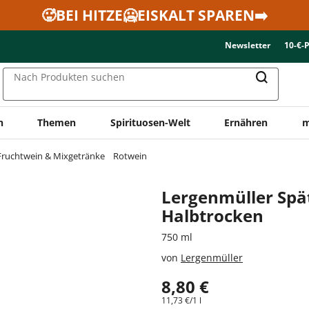
🥵BEI HITZE🥶EISKALT SPAREN➡️
Newsletter
10-€-
Nach Produkten suchen
n
Themen
Spirituosen-Welt
Ernähren
m
Fruchtwein & Mixgetränke
Rotwein
Lergenmüller Spä
Halbtrocken
750 ml
von
Lergenmüller
8,80 €
11,73 €/1 l