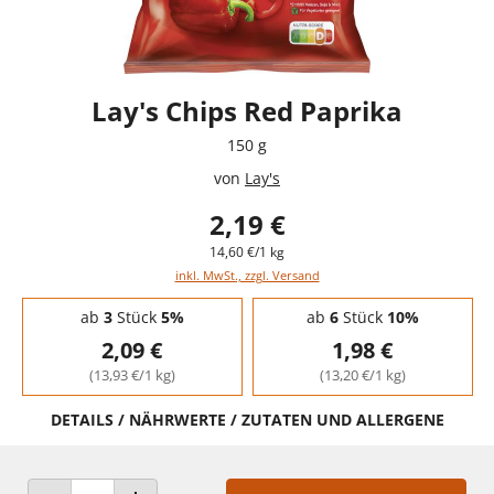
Lay's Chips Red Paprika
150 g
von
Lay's
2,19 €
14,60 €/1 kg
inkl. MwSt., zzgl. Versand
Staffelpreise - Mengenrabatt
ab
3
Stück
5%
ab
6
Stück
10%
2,09 €
1,98 €
(13,93 €/1 kg)
(13,20 €/1 kg)
DETAILS / NÄHRWERTE / ZUTATEN UND ALLERGENE