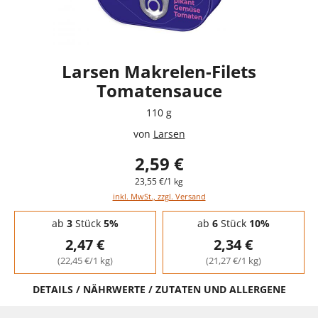
Larsen Makrelen-Filets
Tomatensauce
110 g
von
Larsen
2,59 €
23,55 €/1 kg
inkl. MwSt., zzgl. Versand
Staffelpreise - Mengenrabatt
ab
3
Stück
5%
ab
6
Stück
10%
2,47 €
2,34 €
(22,45 €/1 kg)
(21,27 €/1 kg)
DETAILS / NÄHRWERTE / ZUTATEN UND ALLERGENE