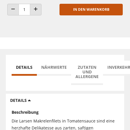
IN DEN WARENKORB
ANZAHL VERRINGERN
ANZAHL ERHÖHEN
DETAILS
NÄHRWERTE
ZUTATEN
INVERKEH
UND
ALLERGENE
DETAILS
Beschreibung
Die Larsen Makrelenfilets in Tomatensauce sind eine
herzhafte Delikatesse aus zarten, saftigen