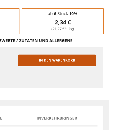
ab
6
Stück
10%
2,34 €
(21,27 €/1 kg)
HRWERTE / ZUTATEN UND ALLERGENE
IN DEN WARENKORB
EN
E
INVERKEHRBRINGER