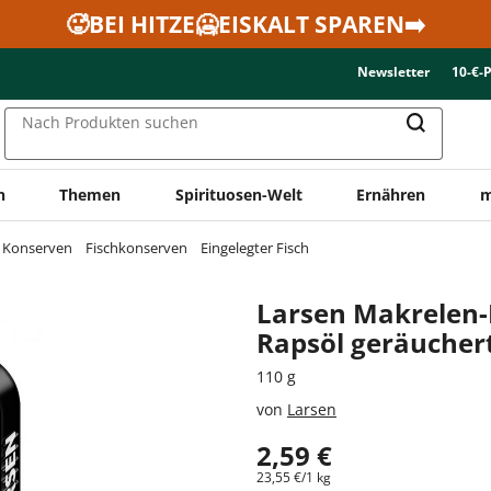
🥵BEI HITZE🥶EISKALT SPAREN➡️
Newsletter
10-€-
Nach Produkten suchen
n
Themen
Spirituosen-Welt
Ernähren
m
& Konserven
Fischkonserven
Eingelegter Fisch
Larsen Makrelen-Fi
Rapsöl geräucher
110 g
von
Larsen
2,59 €
23,55 €/1 kg