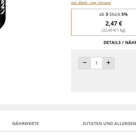
inkl. MwSt., zzgl. Versand
Staffelpreise - Mengenrabatt
ab
3
Stück
5%
2,47 €
(22,45 €/1 kg)
DETAILS / NÄ
ANZAHL VERRINGERN
ANZAHL ERHÖH
NÄHRWERTE
ZUTATEN UND ALLERGEN