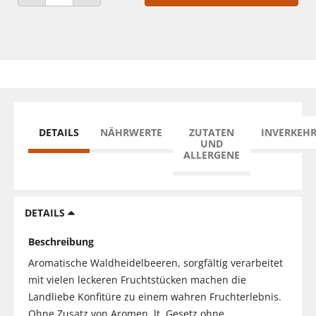
ANZAHL VERRINGERN
ANZAHL ERHÖHEN
DETAILS
NÄHRWERTE
ZUTATEN
INVERKEH
UND
ALLERGENE
DETAILS
Beschreibung
Aromatische Waldheidelbeeren, sorgfältig verarbeitet
mit vielen leckeren Fruchtstücken machen die
Landliebe Konfitüre zu einem wahren Fruchterlebnis.
Ohne Zusatz von Aromen, lt. Gesetz ohne