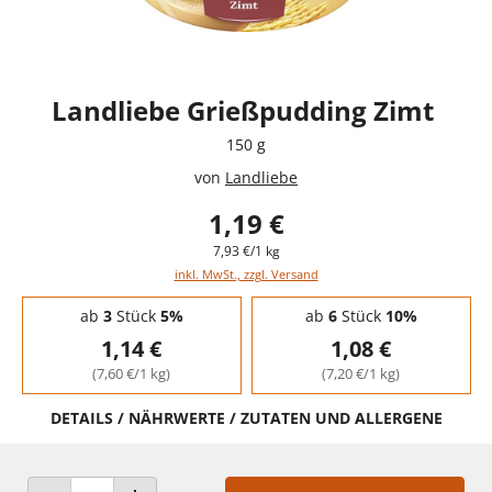
Landliebe Grießpudding Zimt
150 g
von
Landliebe
1,19 €
7,93 €/1 kg
inkl. MwSt., zzgl. Versand
Staffelpreise - Mengenrabatt
ab
3
Stück
5%
ab
6
Stück
10%
1,14 €
1,08 €
(7,60 €/1 kg)
(7,20 €/1 kg)
DETAILS / NÄHRWERTE / ZUTATEN UND ALLERGENE