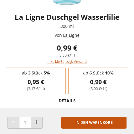
La Ligne Duschgel Wasserlilie
300 ml
von
La Ligne
0,99 €
3,30 €/1 l
inkl. MwSt., zzgl. Versand
Staffelpreise - Mengenrabatt
ab
3
Stück
5%
ab
6
Stück
10%
0,95 €
0,90 €
(3,17 €/1 l)
(3,00 €/1 l)
DETAILS
IN DEN WARENKORB
ANZAHL VERRINGERN
ANZAHL ERHÖHEN