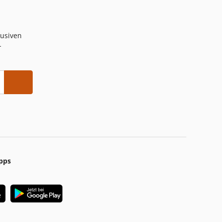
lusiven
-
pps