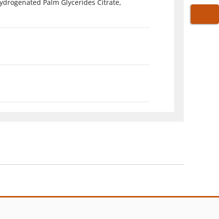
Hydrogenated Palm Glycerides Citrate,
WARE