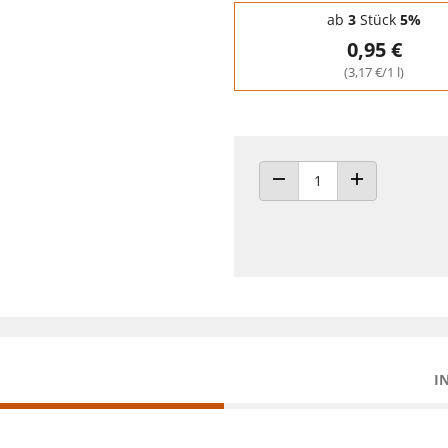
Staffelpreise - Mengenrabatt
ab
3
Stück
5%
0,95 €
(3,17 €/1 l)
ANZAHL VERRINGERN
ANZAHL ERHÖH
I