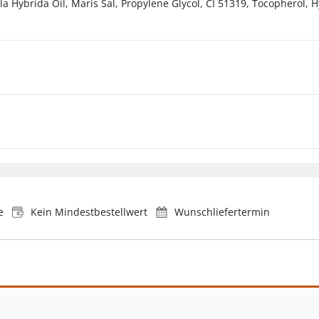
a Hybrida Oil, Maris Sal, Propylene Glycol, CI 51319, Tocopherol, 
e
Kein Mindestbestellwert
Wunschliefertermin