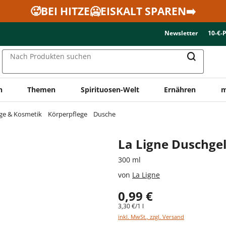
🥵BEI HITZE🥶EISKALT SPAREN➡️
Newsletter
10-€-
Nach Produkten suchen
n
Themen
Spirituosen-Welt
Ernähren
m
ge & Kosmetik
Körperpflege
Dusche
La Ligne Duschge
300 ml
von
La Ligne
0,99 €
3,30 €/1 l
inkl. MwSt., zzgl. Versand