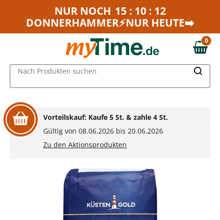
Zum Hauptinhalt springen
NUR NOCH
15 : 10 : 12
DONNERHAMMER⚡NUR HEUTE➡️
Zur Navigation springen
Zur Suche springen
0
0,00 €
MAIN MENU
Nach Produkten suchen
Vorteilskauf: Kaufe 5 St. & zahle 4 St.
Gültig von 08.06.2026 bis 20.06.2026
Zu den Aktionsprodukten