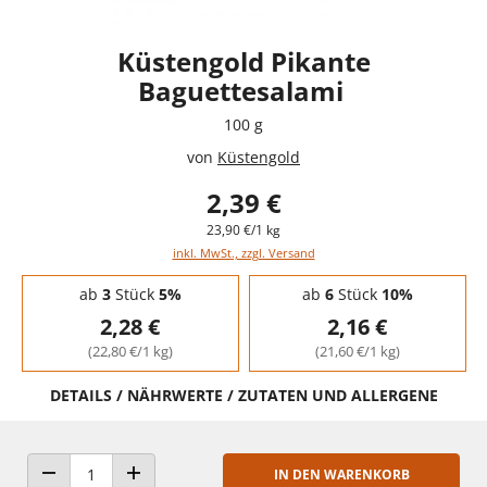
Küstengold Pikante
Baguettesalami
100 g
von
Küstengold
2,39 €
23,90 €/1 kg
inkl. MwSt., zzgl. Versand
Staffelpreise - Mengenrabatt
ab
3
Stück
5%
ab
6
Stück
10%
2,28 €
2,16 €
(22,80 €/1 kg)
(21,60 €/1 kg)
DETAILS / NÄHRWERTE / ZUTATEN UND ALLERGENE
IN DEN WARENKORB