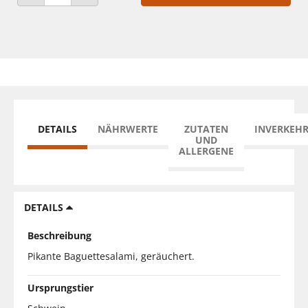
ANZAHL VERRINGERN
ANZAHL ERHÖHEN
DETAILS
NÄHRWERTE
ZUTATEN
INVERKEH
UND
ALLERGENE
DETAILS
Beschreibung
Pikante Baguettesalami, geräuchert.
Ursprungstier