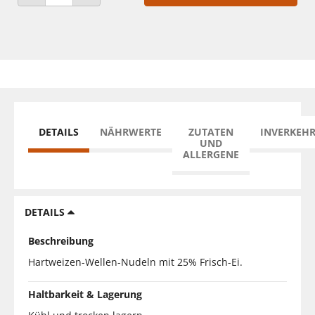
ANZAHL VERRINGERN
ANZAHL ERHÖHEN
DETAILS
NÄHRWERTE
ZUTATEN
INVERKEH
UND
ALLERGENE
DETAILS
Beschreibung
Hartweizen-Wellen-Nudeln mit 25% Frisch-Ei.
Haltbarkeit & Lagerung