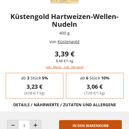
Küstengold Hartweizen-Wellen-
Nudeln
400 g
von
Küstengold
3,39 €
8,48 €/1 kg
inkl. MwSt., zzgl. Versand
Staffelpreise - Mengenrabatt
ab
3
Stück
5%
ab
6
Stück
10%
3,23 €
3,06 €
(8,08 €/1 kg)
(7,65 €/1 kg)
DETAILS / NÄHRWERTE / ZUTATEN UND ALLERGENE
IN DEN WARENKORB