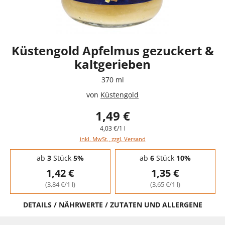
Küstengold Apfelmus gezuckert &
kaltgerieben
370 ml
von
Küstengold
1,49 €
4,03 €/1 l
inkl. MwSt., zzgl. Versand
Staffelpreise - Mengenrabatt
ab
3
Stück
5%
ab
6
Stück
10%
1,42 €
1,35 €
(3,84 €/1 l)
(3,65 €/1 l)
DETAILS / NÄHRWERTE / ZUTATEN UND ALLERGENE