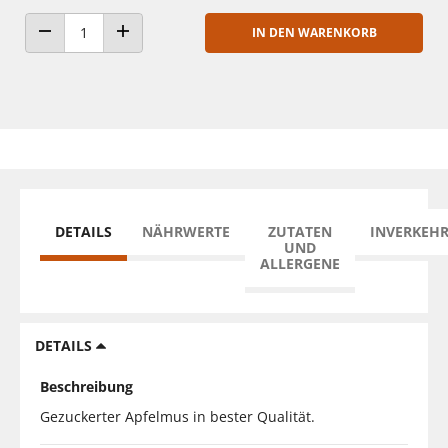
IN DEN WARENKORB
ANZAHL VERRINGERN
ANZAHL ERHÖHEN
DETAILS
NÄHRWERTE
ZUTATEN
INVERKEH
UND
ALLERGENE
DETAILS
Beschreibung
Gezuckerter Apfelmus in bester Qualität.