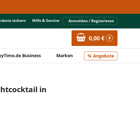
Prämie sichern
Hilfe & Service
Anmelden / Registrieren
0,00 €
0
yTime.de Business
Marken
Angebote
htcocktail in