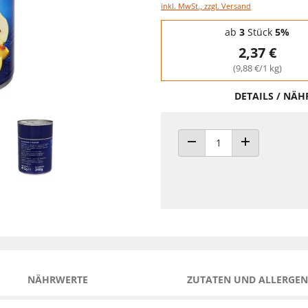
inkl. MwSt., zzgl. Versand
Staffelpreise - Mengenrabatt
ab
3
Stück
5%
2,37 €
(9,88 €/1 kg)
DETAILS / NÄ
ANZAHL VERRINGERN
ANZAHL ERHÖH
NÄHRWERTE
ZUTATEN UND ALLERGEN