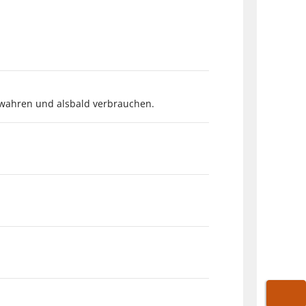
ewahren und alsbald verbrauchen.
WARE