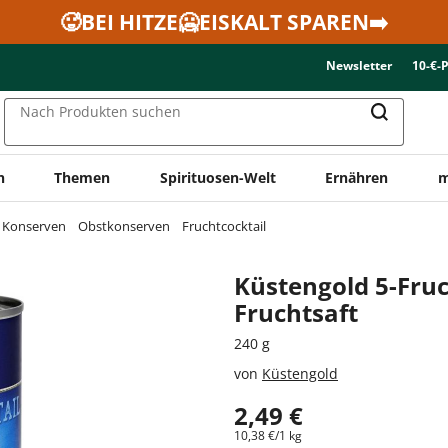
🥵BEI HITZE🥶EISKALT SPAREN➡️
Newsletter
10-€-
Nach Produkten suchen
n
Themen
Spirituosen-Welt
Ernähren
m
& Konserven
Obstkonserven
Fruchtcocktail
Küstengold 5-Fruc
Fruchtsaft
240 g
von
Küstengold
2,49 €
10,38 €/1 kg