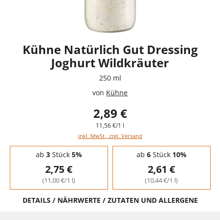
Kühne Natürlich Gut Dressing
Joghurt Wildkräuter
250 ml
von
Kühne
2,89 €
11,56 €/1 l
inkl. MwSt., zzgl. Versand
Staffelpreise - Mengenrabatt
ab
3
Stück
5%
ab
6
Stück
10%
2,75 €
2,61 €
(11,00 €/1 l)
(10,44 €/1 l)
DETAILS / NÄHRWERTE / ZUTATEN UND ALLERGENE