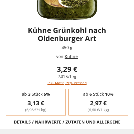
Kühne Grünkohl nach
Oldenburger Art
450 g
von
Kühne
3,29 €
7,31 €/1 kg
inkl. MwSt., zzgl. Versand
Staffelpreise - Mengenrabatt
ab
3
Stück
5%
ab
6
Stück
10%
3,13 €
2,97 €
(6,96 €/1 kg)
(6,60 €/1 kg)
DETAILS / NÄHRWERTE / ZUTATEN UND ALLERGENE