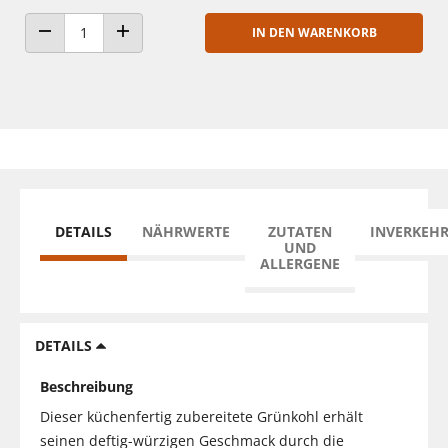
IN DEN WARENKORB
ANZAHL VERRINGERN
ANZAHL ERHÖHEN
DETAILS
NÄHRWERTE
ZUTATEN
INVERKEH
UND
ALLERGENE
DETAILS
Beschreibung
Dieser küchenfertig zubereitete Grünkohl erhält
seinen deftig-würzigen Geschmack durch die