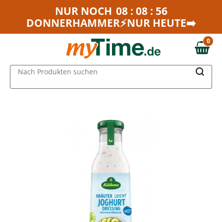
Zum Hauptinhalt springen
NUR NOCH
08 : 08 : 56
DONNERHAMMER⚡NUR HEUTE➡️
Zur Navigation springen
Zur Suche springen
0
0,00 €
MAIN MENU
Nach Produkten suchen