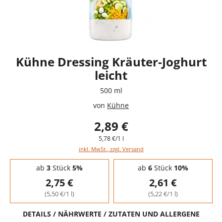
Kühne Dressing Kräuter-Joghurt
leicht
500 ml
von
Kühne
2,89 €
5,78 €/1 l
inkl. MwSt., zzgl. Versand
Staffelpreise - Mengenrabatt
ab
3
Stück
5%
ab
6
Stück
10%
2,75 €
2,61 €
(5,50 €/1 l)
(5,22 €/1 l)
DETAILS / NÄHRWERTE / ZUTATEN UND ALLERGENE