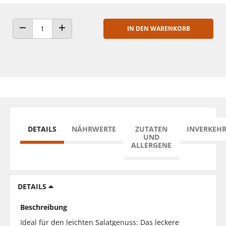
IN DEN WARENKORB
ANZAHL VERRINGERN
ANZAHL ERHÖHEN
DETAILS
NÄHRWERTE
ZUTATEN
INVERKEH
UND
ALLERGENE
DETAILS
Beschreibung
Ideal für den leichten Salatgenuss: Das leckere