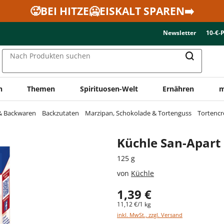
🥵BEI HITZE🥶EISKALT SPAREN➡️
Newsletter
10-€-
Nach Produkten suchen
n
Themen
Spirituosen-Welt
Ernähren
m
 & Backwaren
Backzutaten
Marzipan, Schokolade & Tortenguss
Tortencr
Küchle San-Apart
125 g
von
Küchle
1,39 €
11,12 €/1 kg
inkl. MwSt., zzgl. Versand