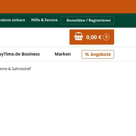
Prämie sichern
Hilfe & Service
Anmelden / Registrieren
0,00 €
0
yTime.de Business
Marken
Angebote
eme & Sahnesteif