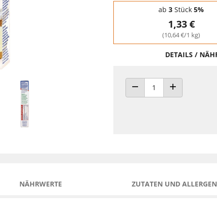
Staffelpreise - Mengenrabatt
ab
3
Stück
5%
1,33 €
(10,64 €/1 kg)
DETAILS / NÄ
ANZAHL VERRINGERN
ANZAHL ERHÖH
NÄHRWERTE
ZUTATEN UND ALLERGEN