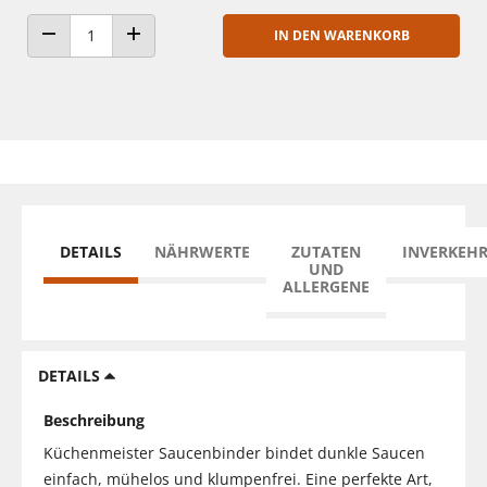
IN DEN WARENKORB
ANZAHL VERRINGERN
ANZAHL ERHÖHEN
DETAILS
NÄHRWERTE
ZUTATEN
INVERKEH
UND
ALLERGENE
DETAILS
Beschreibung
Küchenmeister Saucenbinder bindet dunkle Saucen
einfach, mühelos und klumpenfrei. Eine perfekte Art,