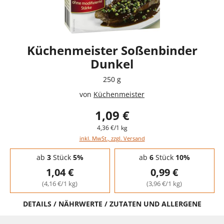
Küchenmeister Soßenbinder
Dunkel
250 g
von
Küchenmeister
1,09 €
4,36 €/1 kg
inkl. MwSt., zzgl. Versand
Staffelpreise - Mengenrabatt
ab
3
Stück
5%
ab
6
Stück
10%
1,04 €
0,99 €
(4,16 €/1 kg)
(3,96 €/1 kg)
DETAILS / NÄHRWERTE / ZUTATEN UND ALLERGENE