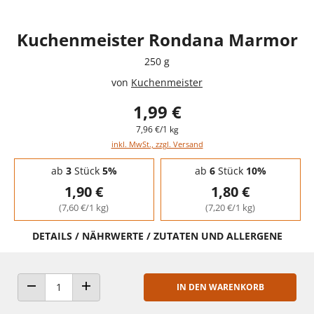
Kuchenmeister Rondana Marmor
250 g
von
Kuchenmeister
1,99 €
7,96 €/1 kg
inkl. MwSt., zzgl. Versand
Staffelpreise - Mengenrabatt
ab
3
Stück
5%
ab
6
Stück
10%
1,90 €
1,80 €
(7,60 €/1 kg)
(7,20 €/1 kg)
DETAILS / NÄHRWERTE / ZUTATEN UND ALLERGENE
IN DEN WARENKORB
ANZAHL VERRINGERN
ANZAHL ERHÖHEN