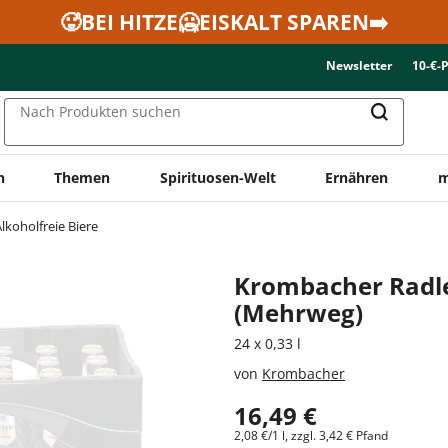
🥵BEI HITZE🥶EISKALT SPAREN➡️
Newsletter
10-€-
Nach Produkten suchen
n
Themen
Spirituosen-Welt
Ernähren
m
lkoholfreie Biere
Krombacher Radle
(Mehrweg)
24 x 0,33 l
von
Krombacher
16,49 €
2,08 €/1 l, zzgl. 3,42 € Pfand