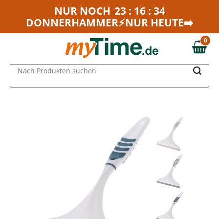
Zum Hauptinhalt springen
NUR NOCH
23 : 16 : 34
DONNERHAMMER⚡NUR HEUTE➡️
Zur Navigation springen
Zur Suche springen
0
0,00 €
MAIN MENU
Nach Produkten suchen