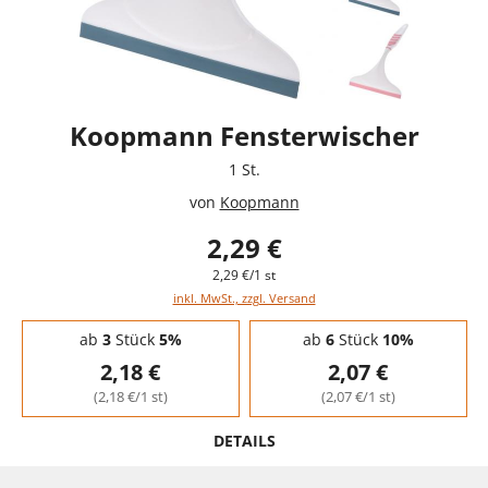
Koopmann Fensterwischer
1 St.
von
Koopmann
2,29 €
2,29 €/1 st
inkl. MwSt., zzgl. Versand
Staffelpreise - Mengenrabatt
ab
3
Stück
5%
ab
6
Stück
10%
2,18 €
2,07 €
(2,18 €/1 st)
(2,07 €/1 st)
DETAILS