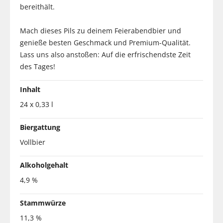
bereithält.
Mach dieses Pils zu deinem Feierabendbier und
genieße besten Geschmack und Premium-Qualität.
Lass uns also anstoßen: Auf die erfrischendste Zeit
des Tages!
Inhalt
24 x 0,33 l
Biergattung
Vollbier
Alkoholgehalt
4,9 %
Stammwürze
11,3 %