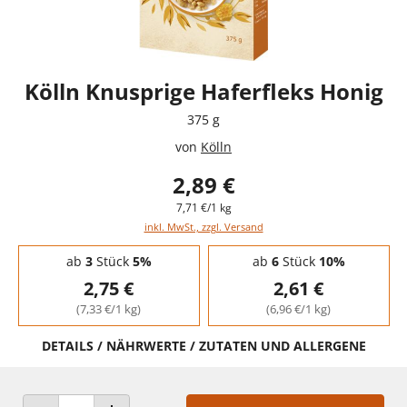
Kölln Knusprige Haferfleks Honig
375 g
von
Kölln
2,89 €
7,71 €/1 kg
inkl. MwSt., zzgl. Versand
Staffelpreise - Mengenrabatt
ab
3
Stück
5%
ab
6
Stück
10%
2,75 €
2,61 €
(7,33 €/1 kg)
(6,96 €/1 kg)
DETAILS / NÄHRWERTE / ZUTATEN UND ALLERGENE