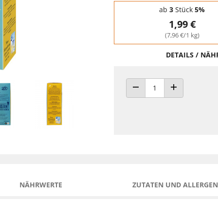
Staffelpreise - Mengenrabatt
ab
3
Stück
5%
1,99 €
(7,96 €/1 kg)
DETAILS / NÄ
ANZAHL VERRINGERN
ANZAHL ERHÖH
NÄHRWERTE
ZUTATEN UND ALLERGEN