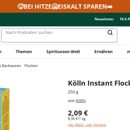
🥵BEI HITZE🥶EISKALT SPAREN➡️
Newsletter
10-€-
Nach Produkten suchen
n
Themen
Spirituosen-Welt
Ernähren
m
 & Backwaren
Flocken
Kölln Instant Flo
250 g
von
Kölln
2,09 €
8,36 €/1 kg
inkl. MwSt., zzgl. Versand