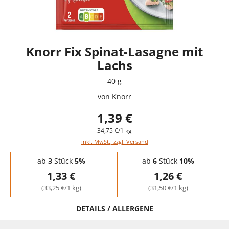
Knorr Fix Spinat-Lasagne mit
Lachs
40 g
von
Knorr
1,39 €
34,75 €/1 kg
inkl. MwSt., zzgl. Versand
Staffelpreise - Mengenrabatt
ab
3
Stück
5%
ab
6
Stück
10%
1,33 €
1,26 €
(33,25 €/1 kg)
(31,50 €/1 kg)
DETAILS / ALLERGENE