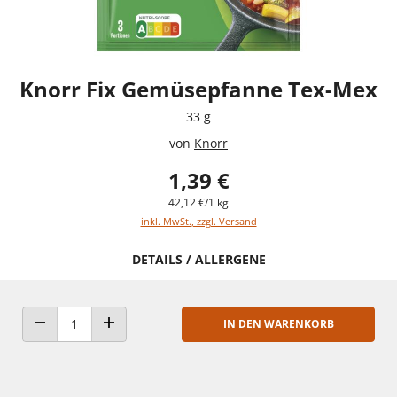
Knorr Fix Gemüsepfanne Tex-Mex
33 g
von
Knorr
1,39 €
42,12 €/1 kg
inkl. MwSt., zzgl. Versand
DETAILS / ALLERGENE
IN DEN WARENKORB
ANZAHL VERRINGERN
ANZAHL ERHÖHEN