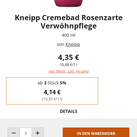
Kneipp Cremebad Rosenzarte
Verwöhnpflege
400 ml
von
Kneipp
4,35 €
10,88 €/1 l
inkl. MwSt., zzgl. Versand
Staffelpreise - Mengenrabatt
ab
3
Stück
5%
4,14 €
(10,35 €/1 l)
DETAILS
IN DEN WARENKORB