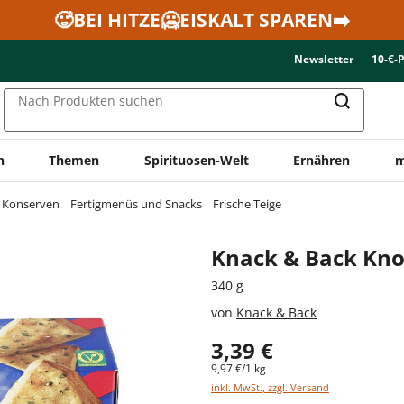
🥵BEI HITZE🥶EISKALT SPAREN➡️
Newsletter
10-€-
Nach Produkten suchen
n
Themen
Spirituosen-Welt
Ernähren
m
& Konserven
Fertigmenüs und Snacks
Frische Teige
Knack & Back Kn
340 g
von
Knack & Back
3,39 €
9,97 €/1 kg
inkl. MwSt., zzgl. Versand