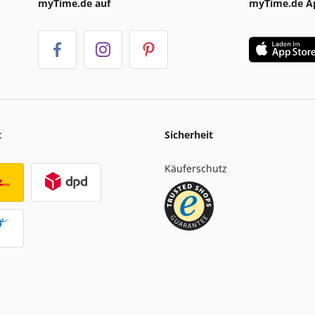
myTime.de auf
myTime.de A
t
Sicherheit
Käuferschutz