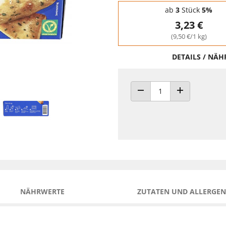
Staffelpreise - Mengenrabatt
ab
3
Stück
5%
3,23 €
(9,50 €/1 kg)
DETAILS / NÄ
ANZAHL VERRINGERN
ANZAHL ERHÖH
NÄHRWERTE
ZUTATEN UND ALLERGEN