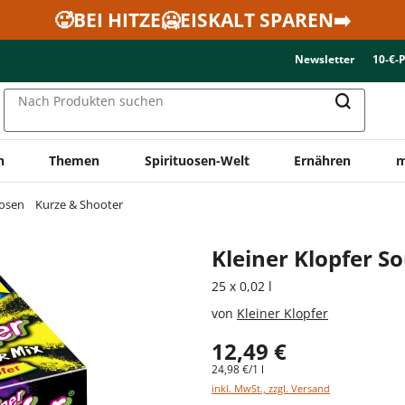
🥵BEI HITZE🥶EISKALT SPAREN➡️
Newsletter
10-€-
Nach Produkten suchen
n
Themen
Spirituosen-Welt
Ernähren
m
uosen
Kurze & Shooter
Kleiner Klopfer S
25 x 0,02 l
von
Kleiner Klopfer
12,49 €
24,98 €/1 l
inkl. MwSt., zzgl. Versand